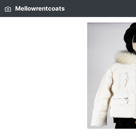
Mellowrentcoats